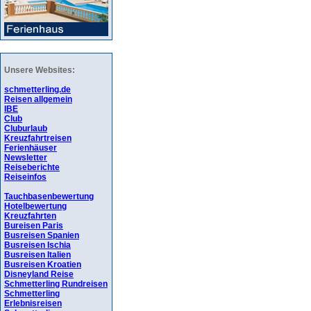
Unsere Websites:
schmetterling.de
Reisen allgemein
IBE
Club
Cluburlaub
Kreuzfahrtreisen
Ferienhäuser
Newsletter
Reiseberichte
Reiseinfos
Tauchbasenbewertung
Hotelbewertung
Kreuzfahrten
Bureisen Paris
Busreisen Spanien
Busreisen Ischia
Busreisen Italien
Busreisen Kroatien
Disneyland Reise
Schmetterling Rundreisen
Schmetterling
Erlebnisreisen