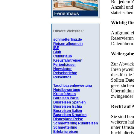
Unsere Websites:
schmetterling.de
Reisen allgemein
IBE
Club
Cluburlaub
Kreuzfahrtreisen
Ferienhäuser
Newsletter
Reiseberichte
Reiseinfos
Tauchbasenbewertung
Hotelbewertung
Kreuzfahrten
Bureisen Paris
Busreisen Spanien
Busreisen Ischia
Busreisen Italien
Busreisen Kroatien
Disneyland Reise
Schmetterling Rundreisen
Schmetterling
Erlebnisreisen